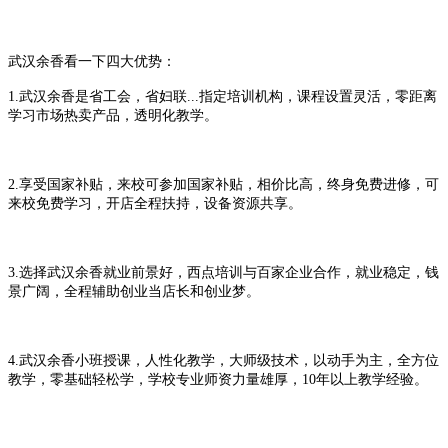
武汉余香
看一下四大优势：
1.
武汉余香是省工会，省妇联
...
指定培训机构
，课程设置灵活，
零距离
学习市场热卖产品
，透明化教学。
2.
享受国家补贴，来校可参加国家补贴，相价比高，终身免费进修，可
来校免费学习，开店全程扶持，设备资源共享。
3.
选择
武汉余香
就业前景好，西点培训与百家企业合作，就业稳定，
钱
景广阔
，全程辅助创业当店长和创业梦。
4.
武汉余香
小班授课，人性化教学，
大师级技术
，
以动手为主
，全方位
教学，零基础轻松学，学校专业师资力量雄厚，
1
0
年以上教学经验。